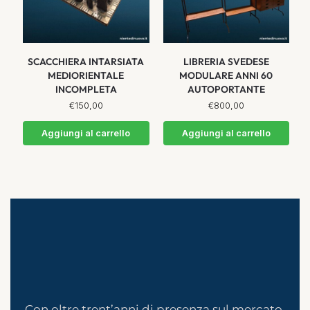
SCACCHIERA INTARSIATA
LIBRERIA SVEDESE
MEDIORIENTALE
MODULARE ANNI 60
INCOMPLETA
AUTOPORTANTE
€
150,00
€
800,00
Aggiungi al carrello
Aggiungi al carrello
Con oltre trent’anni di presenza sul mercato,