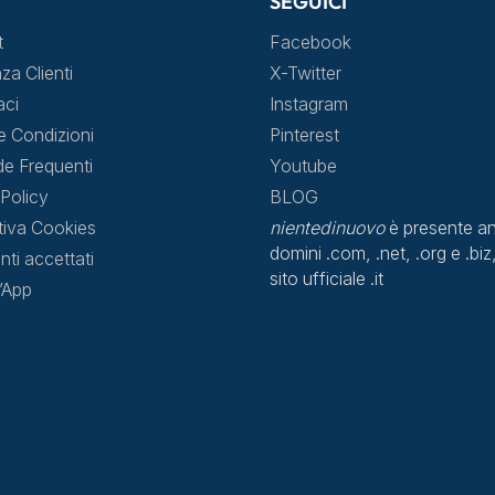
SEGUICI
t
Facebook
za Clienti
X-Twitter
aci
Instagram
e Condizioni
Pinterest
 Frequenti
Youtube
Policy
BLOG
tiva Cookies
nientedinuovo
è presente an
domini .com, .net, .org e .biz,
ti accettati
sito ufficiale .it
l’App