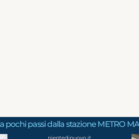
 a pochi passi dalla stazione METRO 
nientedinuovo.it