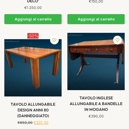
DECO’
€
150,00
€
1.250,00
Aggiungi al carrello
Aggiungi al carrello
-50%
TAVOLO INGLESE
ALLUNGABILE A BANDELLE
TAVOLO ALLUNGABILE
IN MOGANO
DESIGN ANNI 80
(DANNEGGIATO)
€
390,00
€
650,00
€
325,00