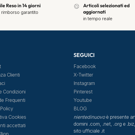
ile Reso in 14 giorni
Articoli selezionati ed
aggiornati
 rimborso garantito
in tempo reale
SEGUICI
t
Facebook
za Clienti
X-Twitter
aci
Instagram
e Condizioni
Pinterest
 Frequenti
Youtube
Policy
BLOG
tiva Cookies
nientedinuovo
è presente an
domini .com, .net, .org e .biz,
ti accettati
sito ufficiale .it
l’App