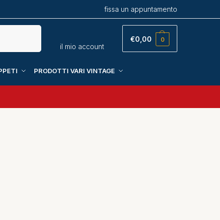
fissa un appuntamento
Cerca
€
0,00
0
il mio account
PPETI
PRODOTTI VARI VINTAGE