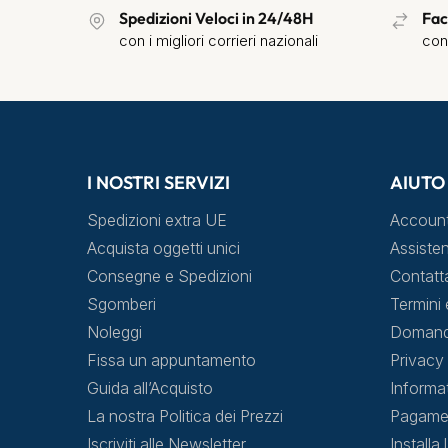
Spedizioni Veloci in 24/48H
Fac
con i migliori corrieri nazionali
con
I NOSTRI SERVIZI
AIUTO
Spedizioni extra UE
Accoun
Acquista oggetti unici
Assisten
Consegne e Spedizioni
Contatt
Sgomberi
Termini 
Noleggi
Domande
Fissa un appuntamento
Privacy 
Guida all’Acquisto
Informa
La nostra Politica dei Prezzi
Pagamen
Iscriviti alle Newsletter
Installa 