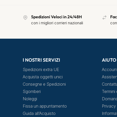
Spedizioni Veloci in 24/48H
Fac
con i migliori corrieri nazionali
con
I NOSTRI SERVIZI
AIUTO
Spedizioni extra UE
Accoun
Acquista oggetti unici
Assisten
Consegne e Spedizioni
Contatt
Sgomberi
Termini 
Noleggi
Domande
Fissa un appuntamento
Privacy 
Guida all’Acquisto
Informa