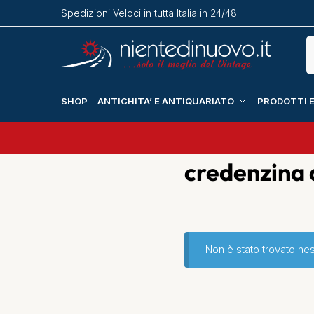
Spedizioni Veloci in tutta Italia in 24/48H
SHOP
ANTICHITA’ E ANTIQUARIATO
PRODOTTI E
credenzina 
Non è stato trovato ne