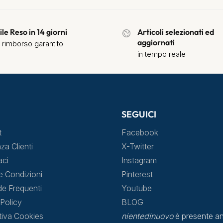
ile Reso in 14 giorni
Articoli selezionati ed
aggiornati
 rimborso garantito
in tempo reale
SEGUICI
t
Facebook
za Clienti
X-Twitter
aci
Instagram
e Condizioni
Pinterest
 Frequenti
Youtube
Policy
BLOG
tiva Cookies
nientedinuovo
è presente an