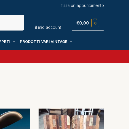
fissa un appuntamento
Cerca
€
0,00
0
il mio account
PPETI
PRODOTTI VARI VINTAGE