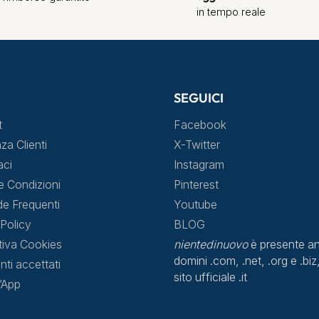
in tempo reale
SEGUICI
t
Facebook
za Clienti
X-Twitter
aci
Instagram
e Condizioni
Pinterest
 Frequenti
Youtube
Policy
BLOG
tiva Cookies
nientedinuovo
è presente an
domini .com, .net, .org e .biz,
ti accettati
sito ufficiale .it
l’App