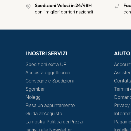
Spedizioni Veloci in 24/48H
Fac
con i migliori corrieri nazionali
con
I NOSTRI SERVIZI
AIUTO
Spedizioni extra UE
Accoun
Acquista oggetti unici
Assisten
Consegne e Spedizioni
Contatt
Sgomberi
Termini 
Noleggi
Domande
Fissa un appuntamento
Privacy 
Guida all’Acquisto
Informa
La nostra Politica dei Prezzi
Pagamen
Iscriviti alle Newsletter
Installa 