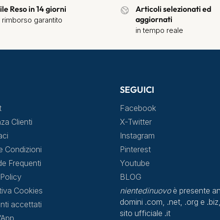
ile Reso in 14 giorni
Articoli selezionati ed
aggiornati
 rimborso garantito
in tempo reale
SEGUICI
t
Facebook
za Clienti
X-Twitter
aci
Instagram
e Condizioni
Pinterest
 Frequenti
Youtube
Policy
BLOG
tiva Cookies
nientedinuovo
è presente an
domini .com, .net, .org e .biz,
ti accettati
sito ufficiale .it
l’App