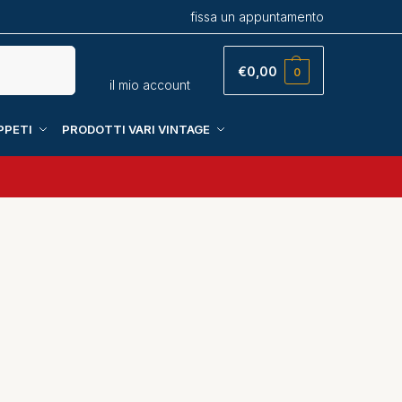
fissa un appuntamento
Cerca
€
0,00
0
il mio account
PPETI
PRODOTTI VARI VINTAGE