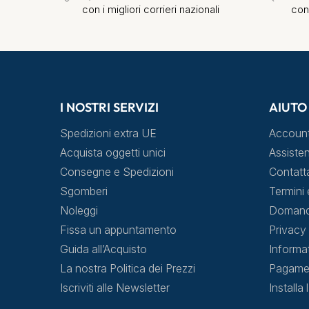
con i migliori corrieri nazionali
con
I NOSTRI SERVIZI
AIUTO
Spedizioni extra UE
Accoun
Acquista oggetti unici
Assisten
Consegne e Spedizioni
Contatt
Sgomberi
Termini 
Noleggi
Domande
Fissa un appuntamento
Privacy 
Guida all’Acquisto
Informa
La nostra Politica dei Prezzi
Pagamen
Iscriviti alle Newsletter
Installa 