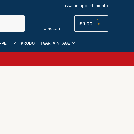
fissa un appuntamento
Cerca
€
0,00
0
il mio account
PPETI
PRODOTTI VARI VINTAGE