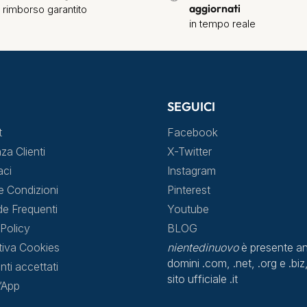
aggiornati
 rimborso garantito
in tempo reale
SEGUICI
t
Facebook
za Clienti
X-Twitter
aci
Instagram
e Condizioni
Pinterest
 Frequenti
Youtube
Policy
BLOG
tiva Cookies
nientedinuovo
è presente an
domini .com, .net, .org e .biz,
ti accettati
sito ufficiale .it
l’App