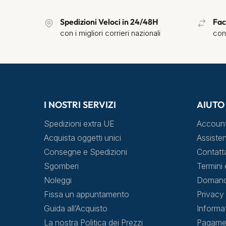
Spedizioni Veloci in 24/48H
Fac
con i migliori corrieri nazionali
con
I NOSTRI SERVIZI
AIUTO
Spedizioni extra UE
Accoun
Acquista oggetti unici
Assisten
Consegne e Spedizioni
Contatt
Sgomberi
Termini 
Noleggi
Domande
Fissa un appuntamento
Privacy 
Guida all’Acquisto
Informa
La nostra Politica dei Prezzi
Pagamen