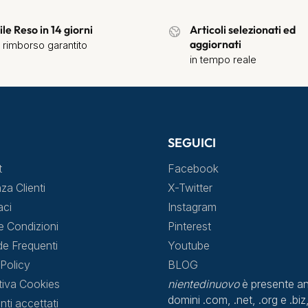
ile Reso in 14 giorni
Articoli selezionati ed
aggiornati
 rimborso garantito
in tempo reale
SEGUICI
t
Facebook
za Clienti
X-Twitter
aci
Instagram
e Condizioni
Pinterest
 Frequenti
Youtube
Policy
BLOG
tiva Cookies
nientedinuovo
è presente an
domini .com, .net, .org e .biz,
ti accettati