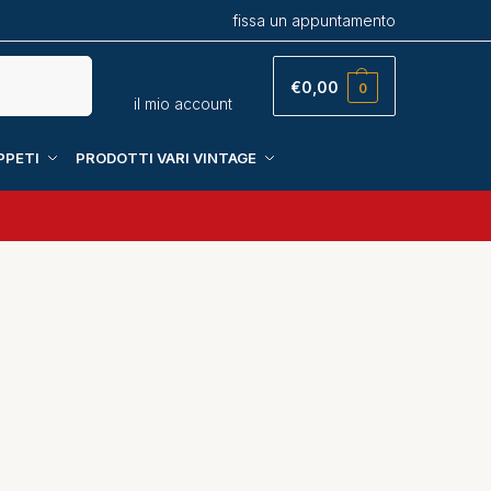
fissa un appuntamento
Cerca
€
0,00
0
il mio account
PPETI
PRODOTTI VARI VINTAGE