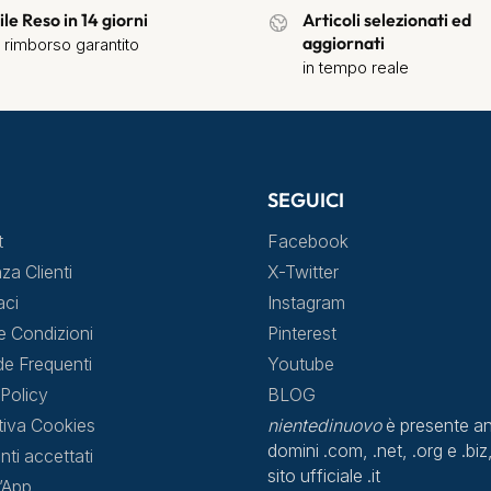
ile Reso in 14 giorni
Articoli selezionati ed
aggiornati
 rimborso garantito
in tempo reale
SEGUICI
t
Facebook
za Clienti
X-Twitter
aci
Instagram
e Condizioni
Pinterest
 Frequenti
Youtube
Policy
BLOG
tiva Cookies
nientedinuovo
è presente an
domini .com, .net, .org e .biz,
ti accettati
sito ufficiale .it
l’App