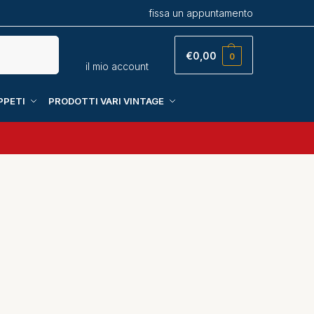
fissa un appuntamento
Cerca
€
0,00
0
il mio account
PPETI
PRODOTTI VARI VINTAGE