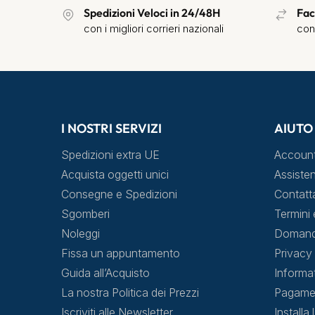
Spedizioni Veloci in 24/48H
Fac
con i migliori corrieri nazionali
con
I NOSTRI SERVIZI
AIUTO
Spedizioni extra UE
Accoun
Acquista oggetti unici
Assisten
Consegne e Spedizioni
Contatt
Sgomberi
Termini 
Noleggi
Domande
Fissa un appuntamento
Privacy 
Guida all’Acquisto
Informa
La nostra Politica dei Prezzi
Pagamen
Iscriviti alle Newsletter
Installa 