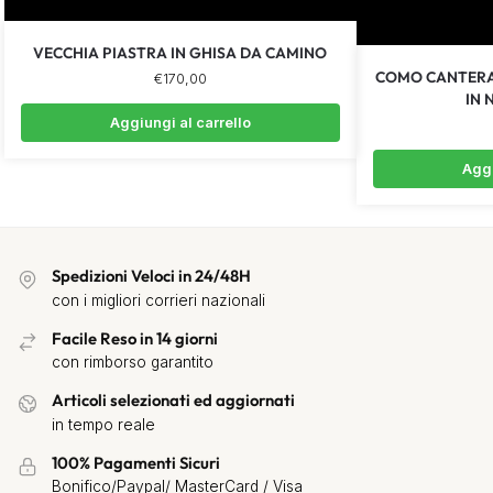
VECCHIA PIASTRA IN GHISA DA CAMINO
COMO CANTERA
€
170,00
IN 
Aggiungi al carrello
Aggi
Spedizioni Veloci in 24/48H
con i migliori corrieri nazionali
Facile Reso in 14 giorni
con rimborso garantito
Articoli selezionati ed aggiornati
in tempo reale
100% Pagamenti Sicuri
Bonifico/Paypal/ MasterCard / Visa