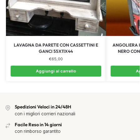
LAVAGNA DA PARETE CON CASSETTINI E
ANGOLIERA 
GANCI 55X11X44
NERO CON
€
65,00
Aggiungi al carrello
Ag
Spedizioni Veloci in 24/48H
con i migliori corrieri nazionali
Facile Reso in 14 giorni
con rimborso garantito