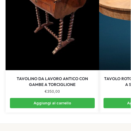
TAVOLINO DA LAVORO ANTICO CON
TAVOLO ROTO
GAMBE A TORCIGLIONE
A 
€
350,00
Aggiungi al carrello
Ag