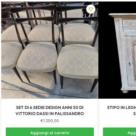
SET DI 6 SEDIE DESIGN ANNI 50 DI
STIPO IN LE
VITTORIO DASSI IN PALISSANDRO
S
€
1.200,00
Aggiungi al carrello
Aggi