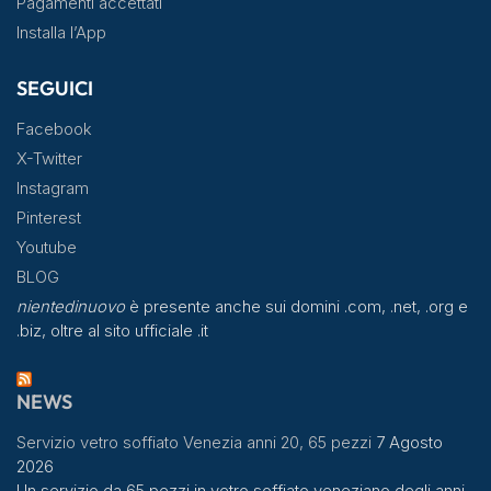
Pagamenti accettati
Installa l’App
SEGUICI
Facebook
X-Twitter
Instagram
Pinterest
Youtube
BLOG
nientedinuovo
è presente anche sui domini .com, .net, .org e
.biz, oltre al sito ufficiale .it
NEWS
Servizio vetro soffiato Venezia anni 20, 65 pezzi
7 Agosto
2026
Un servizio da 65 pezzi in vetro soffiato veneziano degli anni