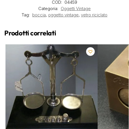
COD:
04459
Categoria:
Oggetti Vintage
Tag:
boccia
,
oggetto vintage
,
vetro riciclato
Prodotti correlati