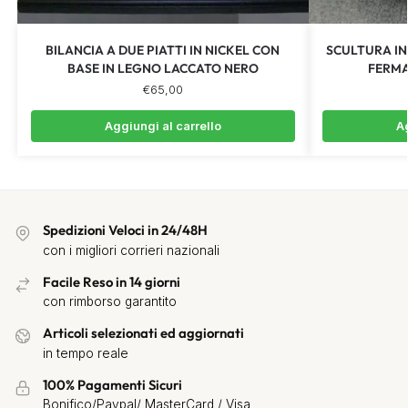
BILANCIA A DUE PIATTI IN NICKEL CON
SCULTURA IN
BASE IN LEGNO LACCATO NERO
FERMA
€
65,00
Aggiungi al carrello
Ag
Spedizioni Veloci in 24/48H
con i migliori corrieri nazionali
Facile Reso in 14 giorni
con rimborso garantito
Articoli selezionati ed aggiornati
in tempo reale
100% Pagamenti Sicuri
Bonifico/Paypal/ MasterCard / Visa