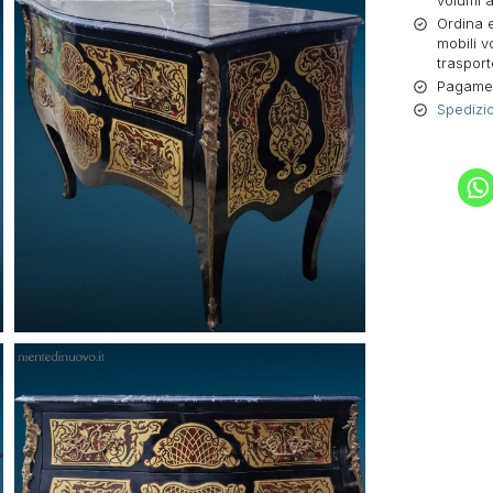
volumi a
Ordina e
mobili v
trasport
Pagament
Spedizio