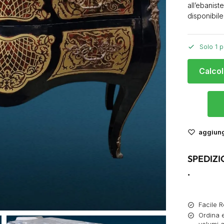
all’ebanis
disponibil
Solo 1 p
Calcol
aggiungi
SPEDIZI
.
Facile R
Ordina e