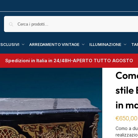
SCLUSIVI
ARREDAMENTO VINTAGE
ILLUMINAZIONE
TA
Spedizioni in Italia in 24/48H-
APERTO TUTTO AGOSTO
Como
stile
in m
€
650,00
Como a due
realizzazio