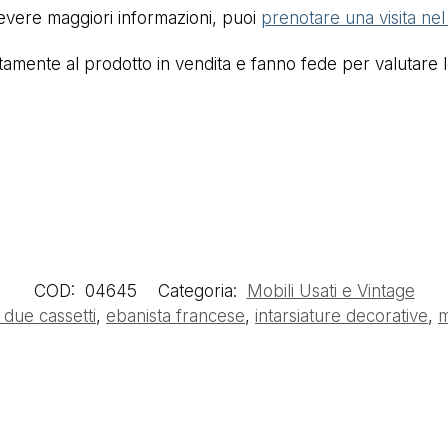
cevere maggiori informazioni, puoi
prenotare una visita ne
mente al prodotto in vendita e fanno fede per valutare lo 
COD:
04645
Categoria:
Mobili Usati e Vintage
due cassetti
,
ebanista francese
,
intarsiature decorative
,
m