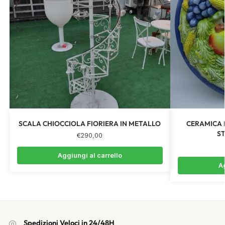
SCALA CHIOCCIOLA FIORIERA IN METALLO
CERAMICA 
S
€
290,00
Aggiungi al carrello
Ag
Spedizioni Veloci in 24/48H