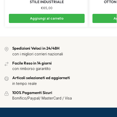
STILE INDUSTRIALE
OTTON
€
65,00
Aggiungi al carrello
Ag
Spedizioni Veloci in 24/48H
con i migliori corrieri nazionali
Facile Reso in 14 giorni
con rimborso garantito
Articoli selezionati ed aggiornati
in tempo reale
100% Pagamenti Sicuri
Bonifico/Paypal/ MasterCard / Visa