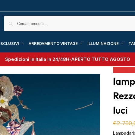
SCLUSIVI
ARREDAMENTO VINTAGE
ILLUMINAZIONE
TA
Spedizioni in Italia in 24/48H-
APERTO TUTTO AGOSTO
In offerta
lamp
Rezz
luci
€
2.700,
Lampadario