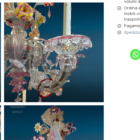
volumi a
Ordina e
mobili v
trasport
Pagament
Spedizio