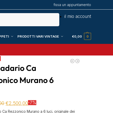
fissa un appuntamento
Cerca
il mio account
PPETI
PRODOTTI VARI VINTAGE
€
0,00
0
!
adario Ca
onico Murano 6
00
€
2.500,00
-7%
 Ca Rezzonico Murano a 6 luci, originale dei