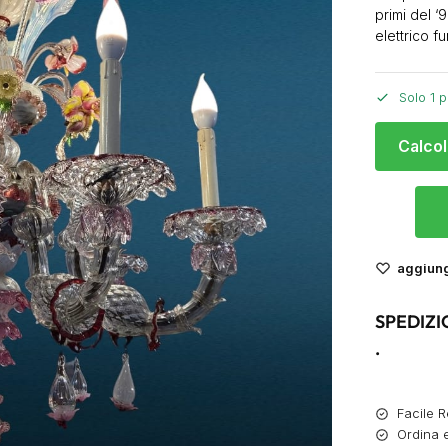
primi del ‘9
elettrico f
Solo 1 p
Calcol
aggiungi
SPEDIZI
.
Facile R
Ordina e