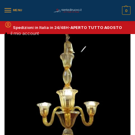
MENU
0
Spedizioni in Italia in 24/48H-
APERTO TUTTO AGOSTO
il mio account