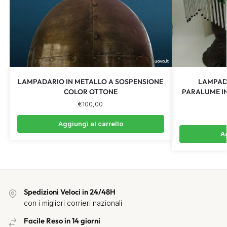
LAMPADARIO IN METALLO A SOSPENSIONE
LAMPADA
COLOR OTTONE
PARALUME IN
€
100,00
Aggiungi al carrello
Ag
Spedizioni Veloci in 24/48H
con i migliori corrieri nazionali
Facile Reso in 14 giorni