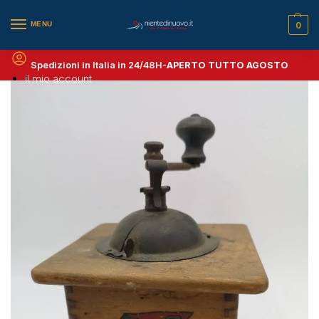
MENU
0
Spedizioni in Italia in 24/48H-
APERTO TUTTO AGOSTO
il mio account