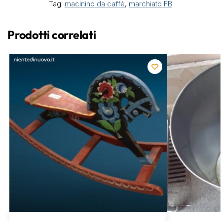
Tag:
macinino da caffè
,
marchiato FB
Prodotti correlati