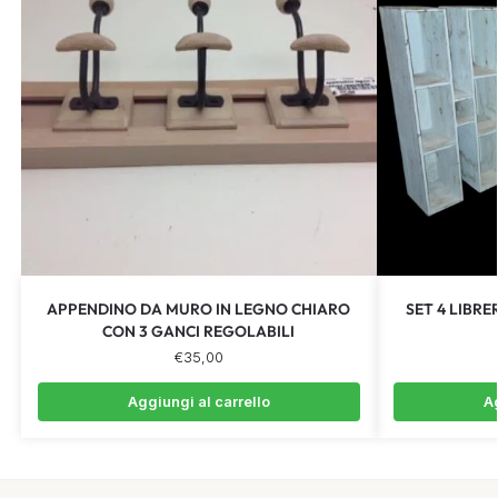
APPENDINO DA MURO IN LEGNO CHIARO
SET 4 LIBR
CON 3 GANCI REGOLABILI
€
35,00
Aggiungi al carrello
Ag