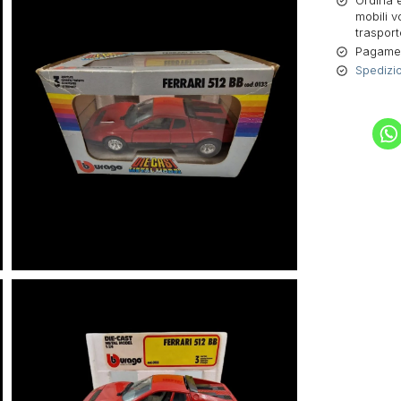
Ordina e
mobili v
trasport
Pagament
Spedizio