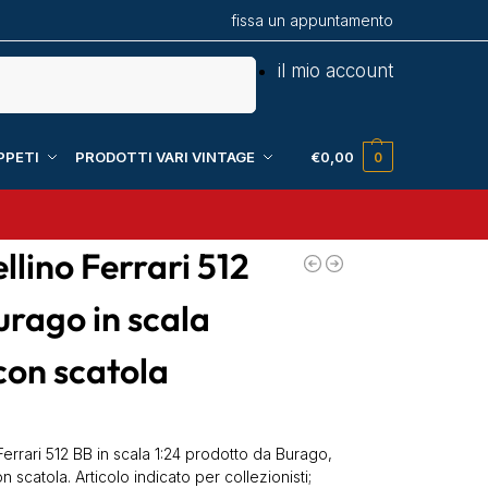
fissa un appuntamento
Cerca
il mio account
PPETI
PRODOTTI VARI VINTAGE
€
0,00
0
lino Ferrari 512
urago in scala
con scatola
errari 512 BB in scala 1:24 prodotto da Burago,
 scatola. Articolo indicato per collezionisti;