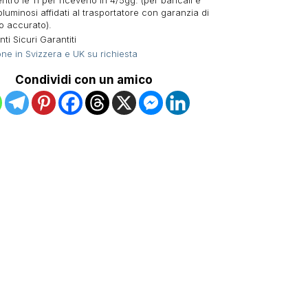
ntro le 11 per riceverlo in 4/5gg. (per bancali e
oluminosi affidati al trasportatore con garanzia di
o accurato).
i Sicuri Garantiti
ne in Svizzera e UK su richiesta
Condividi con un amico