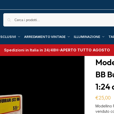
SCLUSIVI
ARREDAMENTO VINTAGE
ILLUMINAZIONE
TA
Spedizioni in Italia in 24/48H-
APERTO TUTTO AGOSTO
Model
BB B
1:24 
€
25,00
Modellino F
venduto con