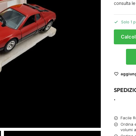
consulta le
Solo 1 p
Calcol
aggiungi
SPEDIZI
.
Facile R
Ordina e
volumi a