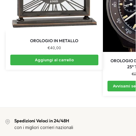
OROLOGIO IN METALLO
€
40,00
Aggiungi al carrello
OROLOGIO 
25°
€
Avvisami se
Spedizioni Veloci in 24/48H
con i migliori corrieri nazionali