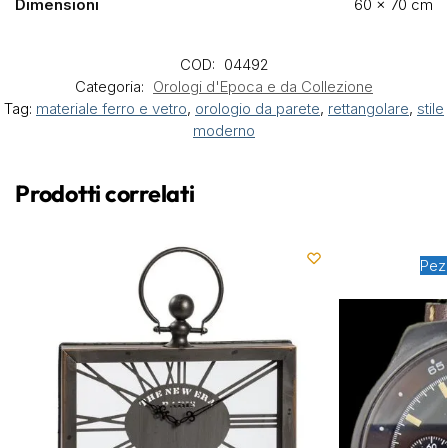
Dimensioni
60 × 70 cm
COD:
04492
Categoria:
Orologi d'Epoca e da Collezione
Tag:
materiale ferro e vetro
,
orologio da parete
,
rettangolare
,
stile
moderno
Prodotti correlati
Pez