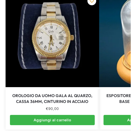
OROLOGIO DA UOMO GALA AL QUARZO,
ESPOSITORE
CASSA 36MM, CINTURINO IN ACCIAIO
BASE 
€
90,00
Aggiungi al carrello
Ag