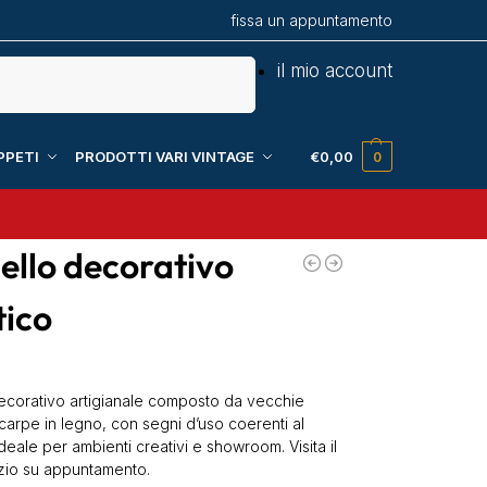
fissa un appuntamento
Cerca
il mio account
PPETI
PRODOTTI VARI VINTAGE
€
0,00
0
ello decorativo
tico
ecorativo artigianale composto da vecchie
carpe in legno, con segni d’uso coerenti al
Ideale per ambienti creativi e showroom. Visita il
zio su appuntamento.