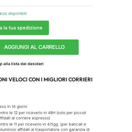
ezzi disponibili
a la tua spedizione
AGGIUNGI AL CARRELLO
 alla lista dei desideri
ONI VELOCI CON I MIGLIORI CORRIERI
eso in 14 giorni
ntro le 12 per riceverlo in 48H (solo per piccoli
ffidati al corriere espresso)
ntro le 11 per riceverlo in 4/5gg. (per bancali e
oluminosi affidati al trasportatore con garanzia di