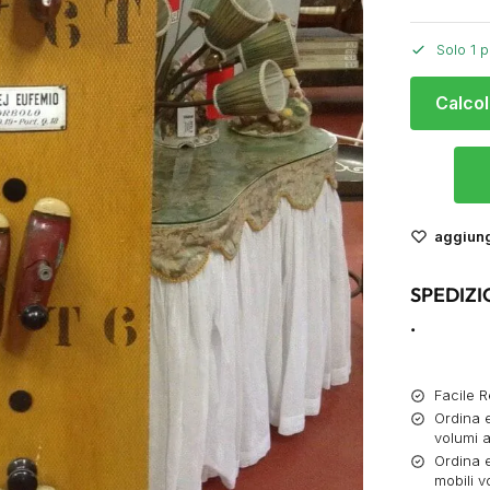
Solo 1 p
Calcol
aggiungi
SPEDIZI
.
Facile R
Ordina e
volumi a
Ordina e
mobili v