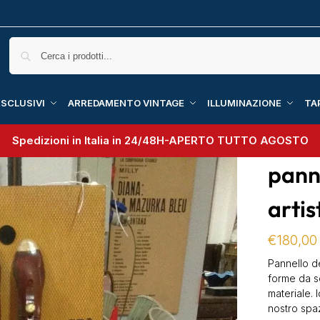
SCLUSIVI
ARREDAMENTO VINTAGE
ILLUMINAZIONE
TA
Spedizioni in Italia in 24/48H-
APERTO TUTTO AGOSTO
pann
artis
€
180,00
Pannello d
forme da s
materiale. 
nostro spa