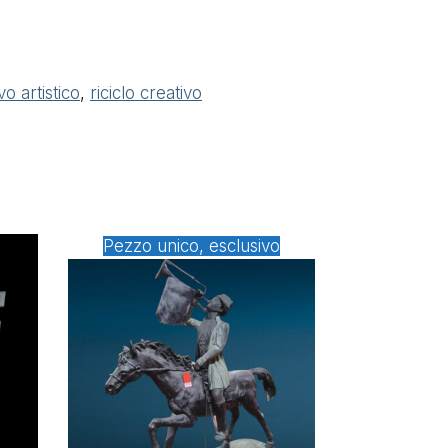
o artistico
,
riciclo creativo
Pezzo unico, esclusivo