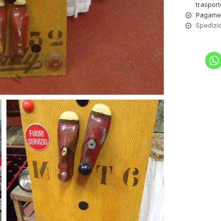
trasport
Pagament
Spedizio