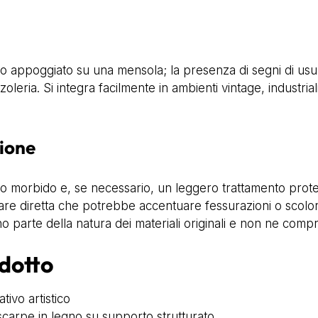
 appoggiato su una mensola; la presenza di segni di usur
leria. Si integra facilmente in ambienti vintage, industrial
ione
no morbido e, se necessario, un leggero trattamento protet
are diretta che potrebbe accentuare fessurazioni o scolorim
o parte della natura dei materiali originali e non ne compro
odotto
tivo artistico
 scarpe in legno su supporto strutturato