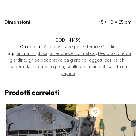
Dimensioni
45 × 18 × 25 cm
COD:
41459
Categoria:
Arredi Vintage per Esterni e Giardini
Tag:
animali in ghisa
,
arredo esterno rustico
,
Decorazione da
giardino
,
ghisa decorativa da giardino
,
oggetti per parchi
,
papera da esterno in ghisa
,
scultura giardino ghisa
,
statua
papera
Prodotti correlati