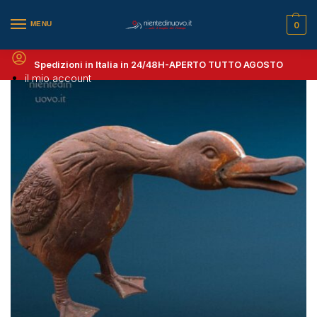
MENU
0
Spedizioni in Italia in 24/48H-
APERTO TUTTO AGOSTO
il mio account