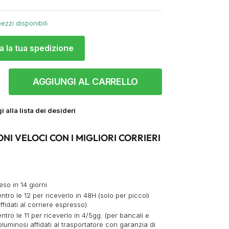
ezzi disponibili
a la tua spedizione
AGGIUNGI AL CARRELLO
 alla lista dei desideri
ONI VELOCI CON I MIGLIORI CORRIERI
eso in 14 giorni
ntro le 12 per riceverlo in 48H (solo per piccoli
ffidati al corriere espresso)
ntro le 11 per riceverlo in 4/5gg. (per bancali e
oluminosi affidati al trasportatore con garanzia di