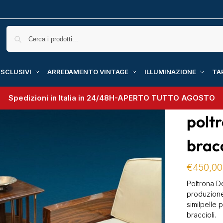
SCLUSIVI
ARREDAMENTO VINTAGE
ILLUMINAZIONE
TA
Spedizioni in Italia in 24/48H-
APERTO TUTTO AGOSTO
polt
bracc
€
450,00
Poltrona De
produzione 
similpelle 
braccioli.