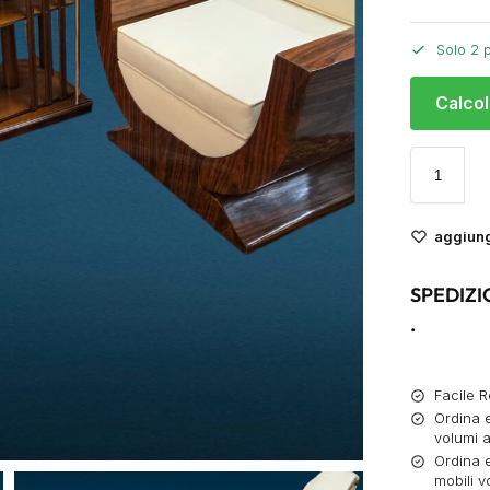
Solo 2 p
Calcol
aggiungi
SPEDIZI
.
Facile R
Ordina e
volumi a
Ordina e
mobili v