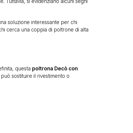
e. Tuttavia, si evidenziano alcuni segni
una soluzione interessante per chi
hi cerca una coppia di poltrone di alta
efinita, questa
poltrona Decò con
uò sostituire il rivestimento o