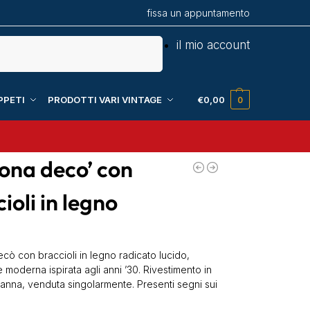
fissa un appuntamento
Cerca
il mio account
PPETI
PRODOTTI VARI VINTAGE
€
0,00
0
rona deco’ con
ioli in legno
cò con braccioli in legno radicato lucido,
moderna ispirata agli anni ’30. Rivestimento in
panna, venduta singolarmente. Presenti segni sui