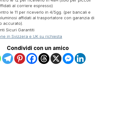
ntro le 12 per riceverlo in 48H (solo per piccoli
ffidati al corriere espresso)
ntro le 11 per riceverlo in 4/5gg. (per bancali e
oluminosi affidati al trasportatore con garanzia di
o accurato).
i Sicuri Garantiti
ne in Svizzera e UK su richiesta
Condividi con un amico