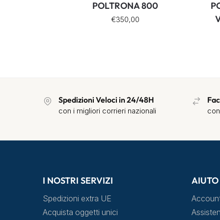
POLTRONA 800
P
€
350,00
Spedizioni Veloci in 24/48H
Fac
con i migliori corrieri nazionali
con
I NOSTRI SERVIZI
AIUTO
Spedizioni extra UE
Accoun
Acquista oggetti unici
Assisten