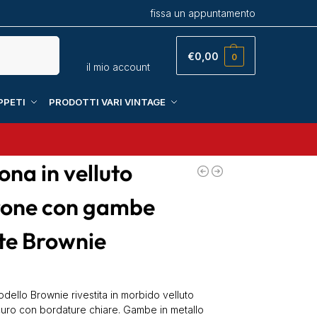
fissa un appuntamento
Cerca
€
0,00
0
il mio account
PPETI
PRODOTTI VARI VINTAGE
ona in velluto
one con gambe
te Brownie
0
dello Brownie rivestita in morbido velluto
uro con bordature chiare. Gambe in metallo