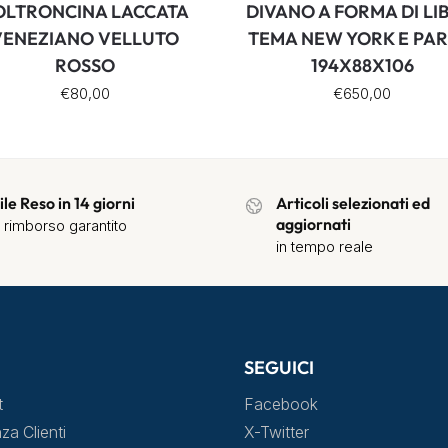
OLTRONCINA LACCATA
DIVANO A FORMA DI LI
VENEZIANO VELLUTO
TEMA NEW YORK E PARI
ROSSO
194X88X106
€
80,00
€
650,00
ile Reso in 14 giorni
Articoli selezionati ed
aggiornati
 rimborso garantito
in tempo reale
SEGUICI
t
Facebook
za Clienti
X-Twitter