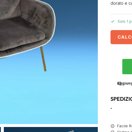
dorato e c
Solo 1 p
CALC
aggiungi
SPEDIZI
.
Facile R