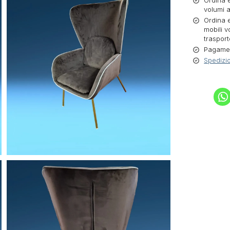
Ordina e
volumi a
Ordina e
mobili v
trasport
Pagament
Spedizio