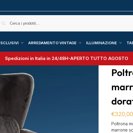
SCLUSIVI
ARREDAMENTO VINTAGE
ILLUMINAZIONE
TA
Spedizioni in Italia in 24/48H-
APERTO TUTTO AGOSTO
Poltr
marr
dora
€
320,0
Poltrona mo
marrone sc