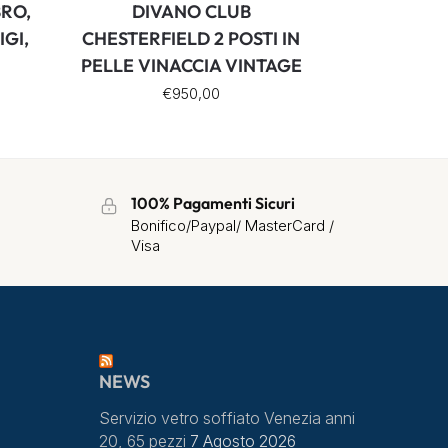
BRO,
DIVANO CLUB
GI,
CHESTERFIELD 2 POSTI IN
PELLE VINACCIA VINTAGE
€
950,00
100% Pagamenti Sicuri
Bonifico/Paypal/ MasterCard /
Visa
NEWS
Servizio vetro soffiato Venezia anni
20, 65 pezzi
7 Agosto 2026