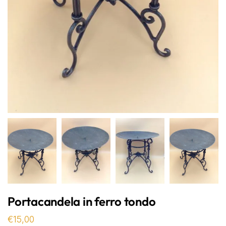
Portacandela in ferro tondo
€
15,00