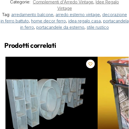
Categorie:
Complementi d'Arredo Vintage
,
Idee Regalo
Vintage
Tag:
arredamento balcone
,
arredo esterno vintage
,
decorazione
in ferro battuto
,
home decor ferro
,
idea regalo casa
,
portacandela
in ferro
,
portacandele da esterno
,
stile rustico
Prodotti correlati