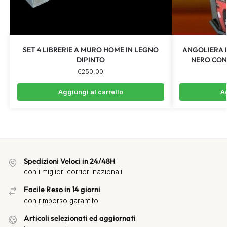
SET 4 LIBRERIE A MURO HOME IN LEGNO
ANGOLIERA 
DIPINTO
NERO CON
€
250,00
Aggiungi al carrello
Ag
Spedizioni Veloci in 24/48H
con i migliori corrieri nazionali
Facile Reso in 14 giorni
con rimborso garantito
Articoli selezionati ed aggiornati