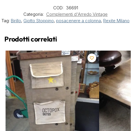
COD:
36691
Categoria:
Complementi d'Arredo Vintage
Tag:
Birillo
,
Giotto Stoppino
,
posacenere a colonna
,
Rexite Milano
Prodotti correlati