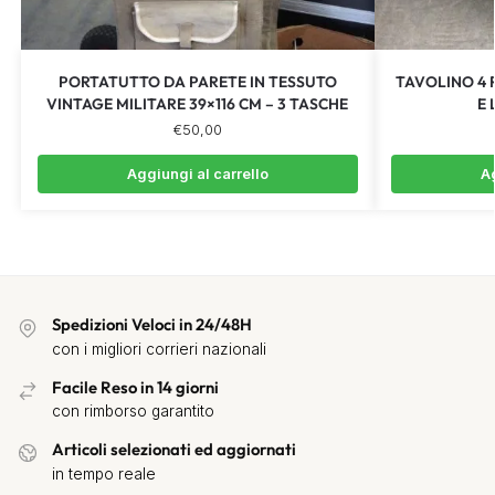
PORTATUTTO DA PARETE IN TESSUTO
TAVOLINO 4 
VINTAGE MILITARE 39×116 CM – 3 TASCHE
E
€
50,00
Aggiungi al carrello
Ag
Spedizioni Veloci in 24/48H
con i migliori corrieri nazionali
Facile Reso in 14 giorni
con rimborso garantito
Articoli selezionati ed aggiornati
in tempo reale