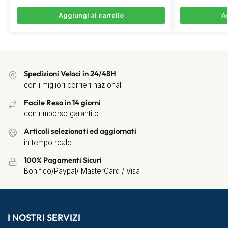
Aggiungi al carrello
Ag
Spedizioni Veloci in 24/48H
con i migliori corrieri nazionali
Facile Reso in 14 giorni
con rimborso garantito
Articoli selezionati ed aggiornati
in tempo reale
100% Pagamenti Sicuri
Bonifico/Paypal/ MasterCard / Visa
I NOSTRI SERVIZI