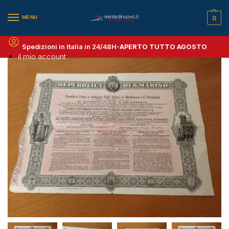
MENU
0
Spedizioni in Italia in 24/48H-
APERTO TUTTO AGOSTO
il mio account