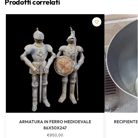
Prodotti correlati
ARMATURA IN FERRO MEDIOEVALE
RECIPIENTE
86X50X247
€
950,00