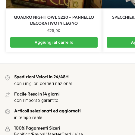
QUADRO NIGHT OWL 5220 – PANNELLO
SPECCHIER
DECORATIVO IN LEGNO
€
25,00
Aggiungi al carrello
Ag
Spedizioni Veloci in 24/48H
con i migliori corrieri nazionali
Facile Reso in 14 giorni
con rimborso garantito
Articoli selezionati ed aggiornati
in tempo reale
100% Pagamenti Sicuri
Bonifico/Paypal/ MasterCard / Visa