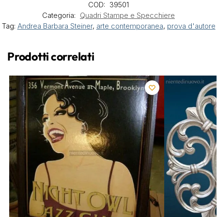
COD:
39501
Categoria:
Quadri Stampe e Specchiere
Tag:
Andrea Barbara Steiner
,
arte contemporanea
,
prova d'autore
Prodotti correlati