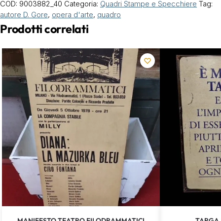
COD:
9003882_40
Categoria:
Quadri Stampe e Specchiere
Tag:
autore D. Gore
,
opera d'arte
,
quadro
Prodotti correlati
MANIFESTO TEATRO FILODRAMMATICI
TARGA 