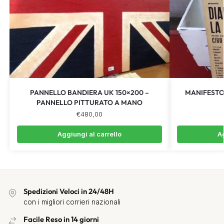
PANNELLO BANDIERA UK 150×200 –
MANIFESTO
PANNELLO PITTURATO A MANO
€
480,00
Aggiungi al carrello
Ag
Spedizioni Veloci in 24/48H
con i migliori corrieri nazionali
Facile Reso in 14 giorni