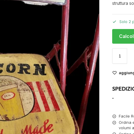
struttura s
Solo 2 p
Calcol
aggiungi
SPEDIZI
.
Facile R
Ordina e
volumi a