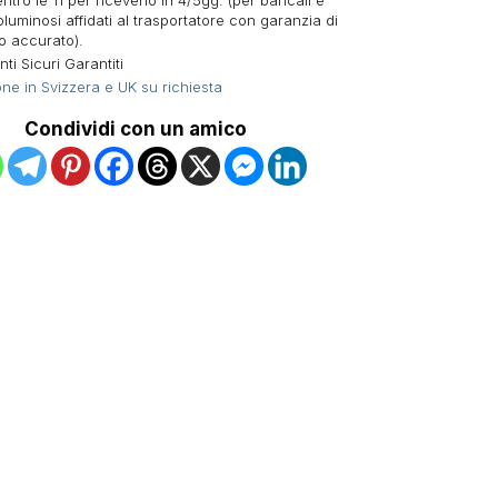
ntro le 11 per riceverlo in 4/5gg. (per bancali e
oluminosi affidati al trasportatore con garanzia di
o accurato).
i Sicuri Garantiti
ne in Svizzera e UK su richiesta
Condividi con un amico