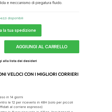
olida e meccanismo di piegatura fluido.
ezzi disponibili
a la tua spedizione
AGGIUNGI AL CARRELLO
 alla lista dei desideri
ONI VELOCI CON I MIGLIORI CORRIERI
eso in 14 giorni
ntro le 12 per riceverlo in 48H (solo per piccoli
ffidati al corriere espresso)