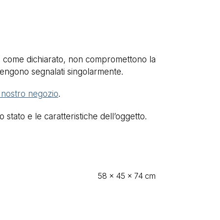
ni, come dichiarato, non compromettono la
ti vengono segnalati singolarmente.
l nostro negozio
.
stato e le caratteristiche dell’oggetto.
58 × 45 × 74 cm