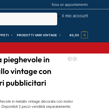
fissa un appuntamento
Cerca
il mio account
PPETI
PRODOTTI VARI VINTAGE
€
0,00
0
a pieghevole in
llo vintage con
i pubblicitari
hevole in metallo vintage decorata con motivi
i. Disponibili 2 pezzi vendibili separatamente;