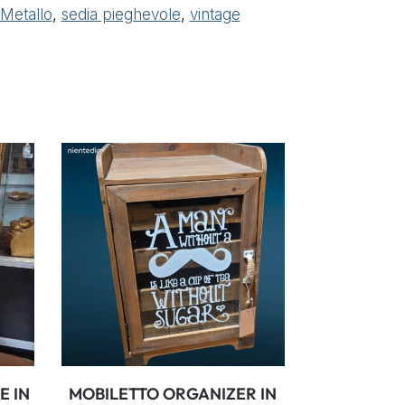
Metallo
,
sedia pieghevole
,
vintage
E IN
MOBILETTO ORGANIZER IN