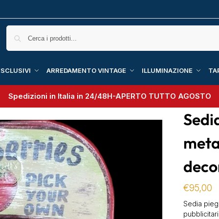
SCLUSIVI
ARREDAMENTO VINTAGE
ILLUMINAZIONE
TA
Spedizioni in Italia in 24/48H-
APERTO TUTTO AGOSTO
Sedi
meta
decor
€
95,00
Sedia pieg
pubblicitar