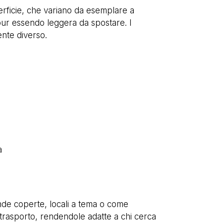
perficie, che variano da esemplare a
pur essendo leggera da spostare. I
nte diverso.
à
ande coperte, locali a tema o come
l trasporto, rendendole adatte a chi cerca