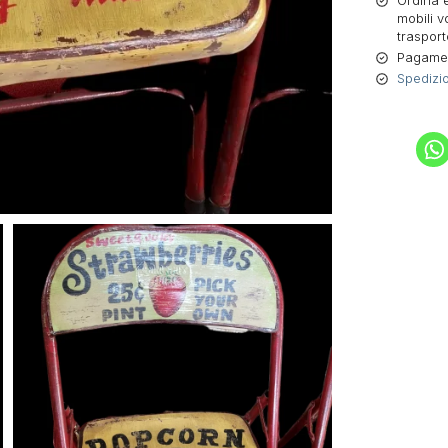
Ordina e
mobili v
trasport
Pagament
Spedizio