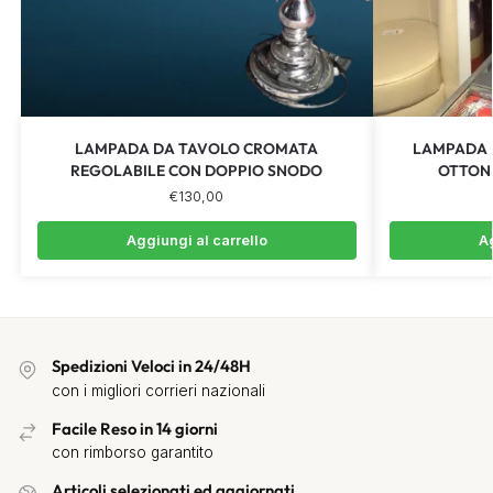
LAMPADA DA TAVOLO CROMATA
LAMPADA 
REGOLABILE CON DOPPIO SNODO
OTTON
€
130,00
Aggiungi al carrello
Ag
Spedizioni Veloci in 24/48H
con i migliori corrieri nazionali
Facile Reso in 14 giorni
con rimborso garantito
Articoli selezionati ed aggiornati