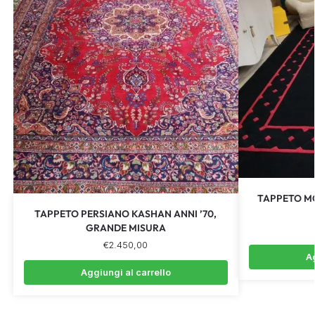
TAPPETO M
TAPPETO PERSIANO KASHAN ANNI ’70,
GRANDE MISURA
€
2.450,00
Ag
Aggiungi al carrello