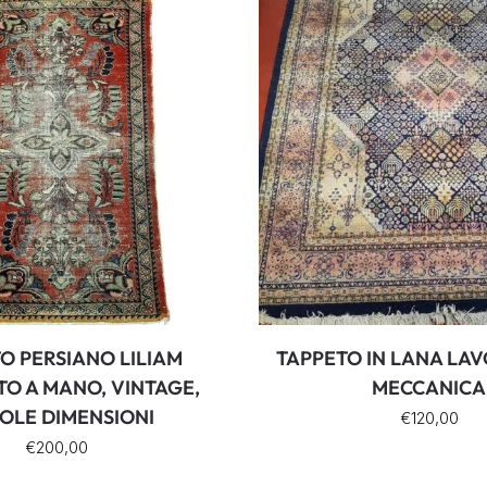
O PERSIANO LILIAM
TAPPETO IN LANA LA
O A MANO, VINTAGE,
MECCANICA
COLE DIMENSIONI
€
120,00
€
200,00