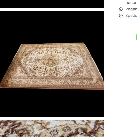
accur
Pagame
Spediz