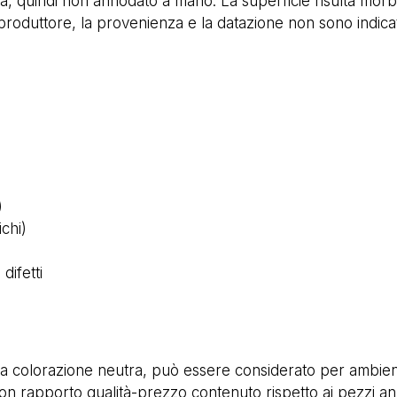
a, quindi non annodato a mano. La superficie risulta morb
produttore, la provenienza e la datazione non sono indicati
)
ichi)
difetti
 la colorazione neutra, può essere considerato per ambien
n rapporto qualità-prezzo contenuto rispetto ai pezzi ann