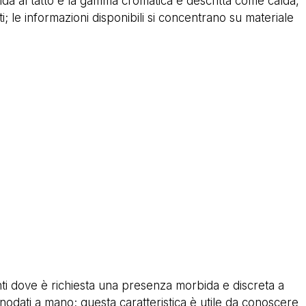
ida al tatto e la gamma cromatica è descritta come calda,
; le informazioni disponibili si concentrano su materiale
ti dove è richiesta una presenza morbida e discreta a
odati a mano; questa caratteristica è utile da conoscere