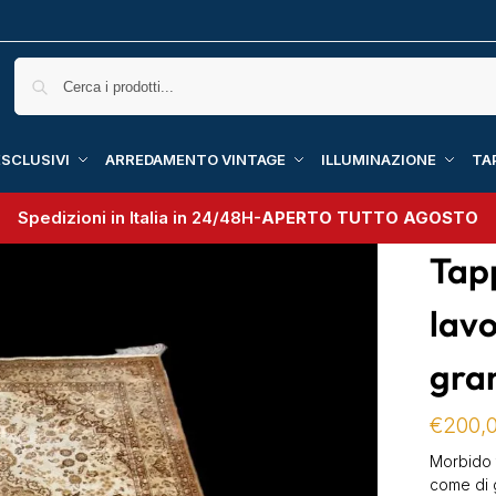
SCLUSIVI
ARREDAMENTO VINTAGE
ILLUMINAZIONE
TA
Spedizioni in Italia in 24/48H-
APERTO TUTTO AGOSTO
Tapp
lav
gra
€
200,
Morbido 
come di 