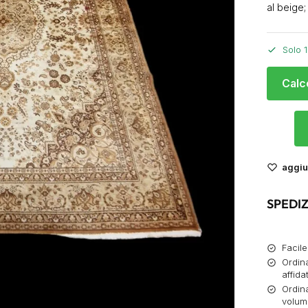
al beige;
Solo 1
Calc
aggiun
SPEDIZ
Facile
Ordina
affida
Ordina
volumi