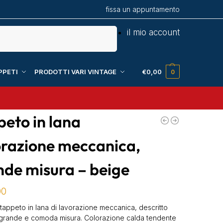
fissa un appuntamento
Cerca
il mio account
PPETI
PRODOTTI VARI VINTAGE
€
0,00
0
eto in lana
orazione meccanica,
nde misura – beige
00
tappeto in lana di lavorazione meccanica, descritto
grande e comoda misura. Colorazione calda tendente