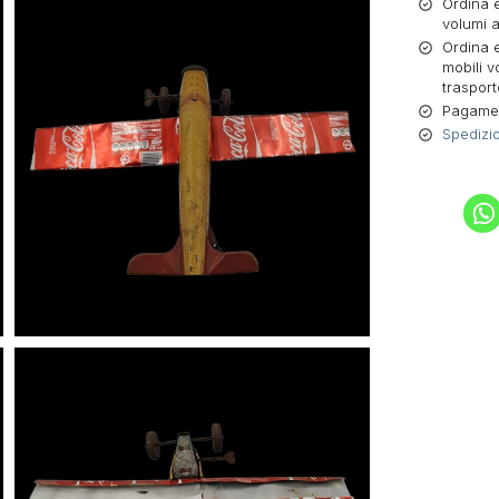
Ordina e
volumi a
Ordina e
mobili v
trasport
Pagament
Spedizio