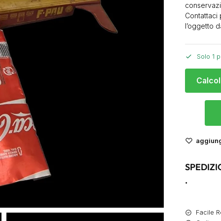
conservazi
Contattaci
l’oggetto d
Solo 1 p
Calcol
aggiungi
SPEDIZI
.
Facile R