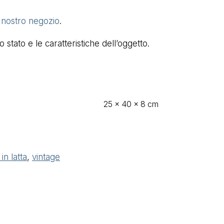
l nostro negozio
.
stato e le caratteristiche dell’oggetto.
25 × 40 × 8 cm
in latta
,
vintage