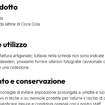
odotto
ta
e da lattine di Coca Cola
 utilizzo
fattura artigianale; tuttavia nella scheda non sono indicat
esideri, possiamo fornire ulteriori fotografie ravvicinate o
n una collezione.
nto e conservazione
i consiglia di evitare esposizione prolungata a umidità e luc
 in teche o su mensole protette per ridurre il rischio di os
verificare misure e condizioni originali con il nostro staff.