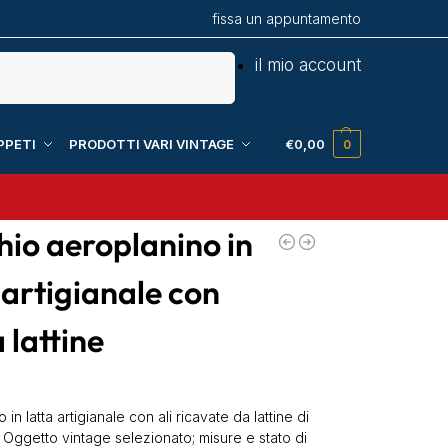
fissa un appuntamento
Cerca
il mio account
PPETI
PRODOTTI VARI VINTAGE
€
0,00
0
hio aeroplanino in
 artigianale con
a lattine
 in latta artigianale con ali ricavate da lattine di
 Oggetto vintage selezionato; misure e stato di