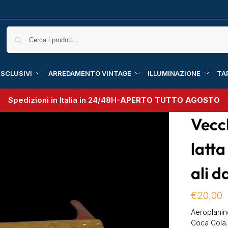
SCLUSIVI
ARREDAMENTO VINTAGE
ILLUMINAZIONE
TA
Spedizioni in Italia in 24/48H-
APERTO TUTTO AGOSTO
Vecc
latta
ali d
€
20,00
Aeroplanino
Coca Cola.