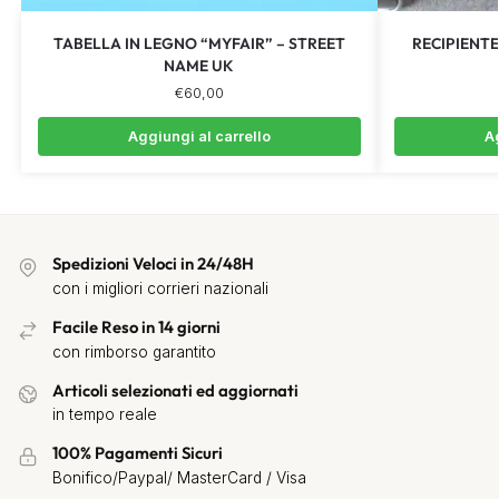
TABELLA IN LEGNO “MYFAIR” – STREET
RECIPIENTE
NAME UK
€
60,00
Aggiungi al carrello
Ag
Spedizioni Veloci in 24/48H
con i migliori corrieri nazionali
Facile Reso in 14 giorni
con rimborso garantito
Articoli selezionati ed aggiornati
in tempo reale
100% Pagamenti Sicuri
Bonifico/Paypal/ MasterCard / Visa