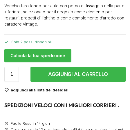
Vecchio faro tondo per auto con perno di fissaggio nella parte
inferiore, selezionato per il negozio come elemento per
restauri, progetti di lighting o come complemento d’arredo con
carattere vintage.
Solo 2 pezzi disponibili
Calcola la tua spedizione
AGGIUNGI AL CARRELLO
aggiungi alla lista dei desideri
SPEDIZIONI VELOCI CON I MIGLIORI CORRIERI .
Facile Reso in 14 giorni
Ordina entro le 12 per riceverlo in 48H (solo per piccoli volumi