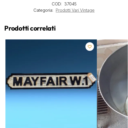
COD:
37045
Categoria:
Prodotti Vari Vintage
Prodotti correlati