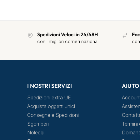
Spedizioni Veloci in 24/48H
Fac
con i migliori corrieri nazionali
con
I NOSTRI SERVIZI
AIUTO
Spedizioni extra UE
Accoun
Acquista oggetti unici
Assisten
Consegne e Spedizioni
Contatt
Sgomberi
Termini 
Noleggi
Domande