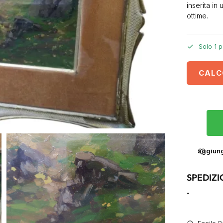
inserita in
ottime.
Solo 1 p
CALC
aggiungi
SPEDIZI
.