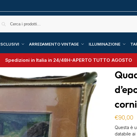
SCLUSIVI
ARREDAMENTO VINTAGE
ILLUMINAZIONE
TA
Spedizioni in Italia in 24/48H-
APERTO TUTTO AGOSTO
Quad
d’ep
corn
€
90,00
Questa è u
databile ai 