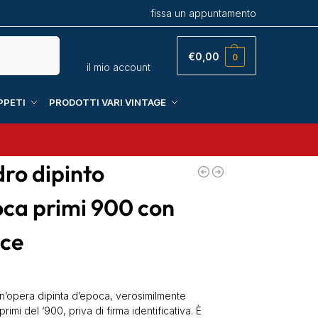
fissa un appuntamento
Cerca
€
0,00
0
il mio account
PPETI
PRODOTTI VARI VINTAGE
ro dipinto
oca primi 900 con
ice
n’opera dipinta d’epoca, verosimilmente
primi del ‘900, priva di firma identificativa. È