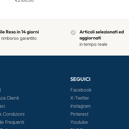
€
2.100,00
ile Reso in 14 giorni
Articoli selezionati ed
aggiornati
 rimborso garantito
in tempo reale
SEGUICI
t
Facebook
za Clienti
X-Twitter
aci
Instagram
e Condizioni
Pinterest
 Frequenti
Youtube