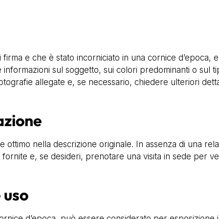
di firma e che è stato incorniciato in una cornice d’epoca
 informazioni sul soggetto, sui colori predominanti o sul t
tografie allegate e, se necessario, chiedere ulteriori detta
azione
ottimo nella descrizione originale. In assenza di una relaz
rnite e, se desideri, prenotare una visita in sede per veri
e uso
ice d’epoca, può essere considerato per esposizione in a