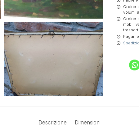
Facile R
Ordina e
volumi a
Ordina e
mobili v
trasport
Pagament
Spedizio
Descrizione
Dimensioni