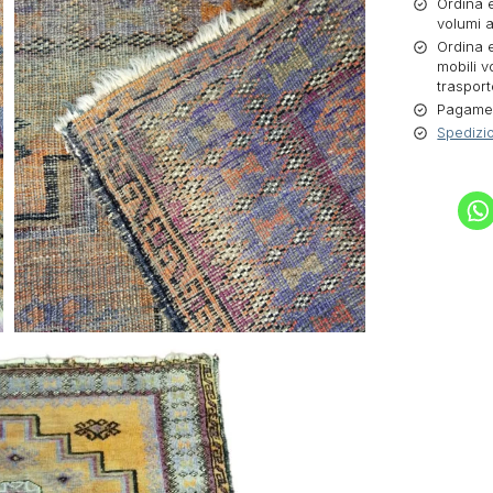
Ordina e
volumi a
Ordina e
mobili v
trasport
Pagament
Spedizio