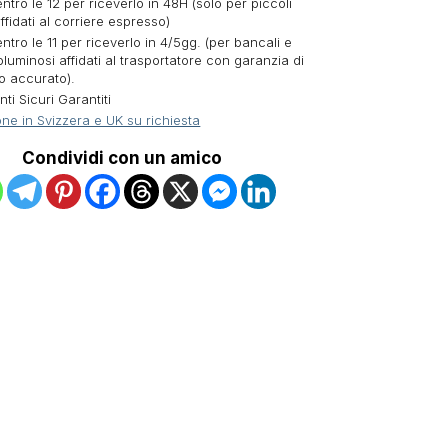
ntro le 12 per riceverlo in 48H (solo per piccoli
ffidati al corriere espresso)
ntro le 11 per riceverlo in 4/5gg. (per bancali e
oluminosi affidati al trasportatore con garanzia di
o accurato).
i Sicuri Garantiti
ne in Svizzera e UK su richiesta
Condividi con un amico