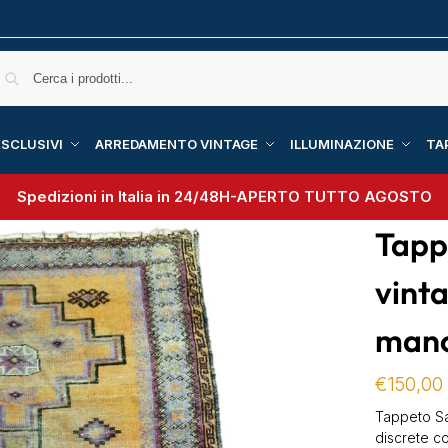
SCLUSIVI
ARREDAMENTO VINTAGE
ILLUMINAZIONE
TA
Spedizioni in Italia in 24/48H-
APERTO TUTTO AGOSTO
Tapp
vint
man
€
150,00
Tappeto Sa
discrete co