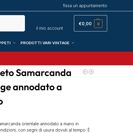
fissa un appuntamento
Cerca
€
0,00
0
il mio account
PPETI
PRODOTTI VARI VINTAGE
eto Samarcanda
age annodato a
o
marcanda orientale annodato a mano in
ndizioni, con segni di usura dovuti al tempo. È