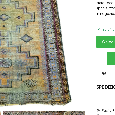
stato recen
specializza
in negozio
Solo 1 p
Calcol
aggiungi
SPEDIZI
.
Facile R