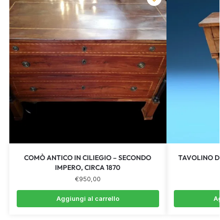
COMÒ ANTICO IN CILIEGIO – SECONDO
TAVOLINO D
IMPERO, CIRCA 1870
€
950,00
Aggiungi al carrello
Ag