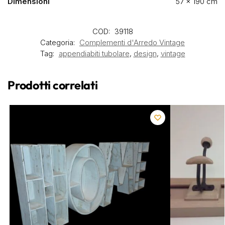
Dimensioni
57 × 190 cm
COD:
39118
Categoria:
Complementi d'Arredo Vintage
Tag:
appendiabiti tubolare
,
design
,
vintage
Prodotti correlati