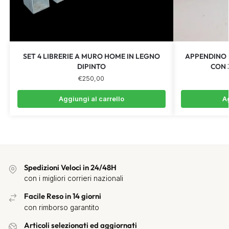
SET 4 LIBRERIE A MURO HOME IN LEGNO
APPENDINO 
DIPINTO
CON 
€
250,00
Aggiungi al carrello
Ag
Spedizioni Veloci in 24/48H
con i migliori corrieri nazionali
Facile Reso in 14 giorni
con rimborso garantito
Articoli selezionati ed aggiornati