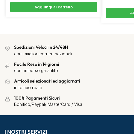
Aggiungi al carrello
Ag
Spedizioni Veloci in 24/48H
con i migliori corrieri nazionali
Facile Reso in 14 giorni
con rimborso garantito
Articoli selezionati ed aggiornati
in tempo reale
100% Pagamenti Sicuri
Bonifico/Paypal/ MasterCard / Visa
I NOSTRI SERVIZI