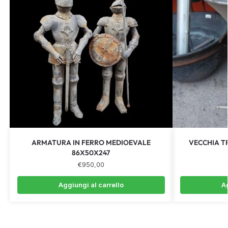
ARMATURA IN FERRO MEDIOEVALE
VECCHIA T
86X50X247
€
950,00
Aggiungi al carrello
Ag