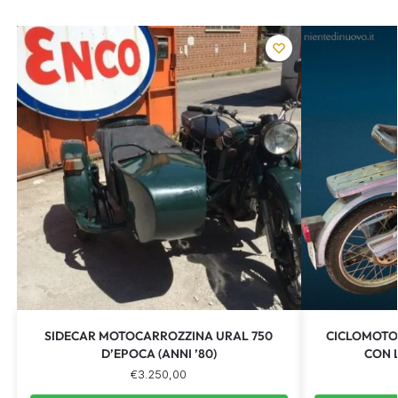
SIDECAR MOTOCARROZZINA URAL 750
CICLOMOTOR
D’EPOCA (ANNI ’80)
CON 
€
3.250,00