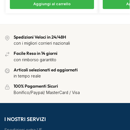
Aggiungi al carrello
Ag
Spedizioni Veloci in 24/48H
con i migliori corrieri nazionali
Facile Reso in 14 giorni
con rimborso garantito
Articoli selezionati ed aggiornati
in tempo reale
100% Pagamenti Sicuri
Bonifico/Paypal/ MasterCard / Visa
I NOSTRI SERVIZI
Spedizioni extra UE