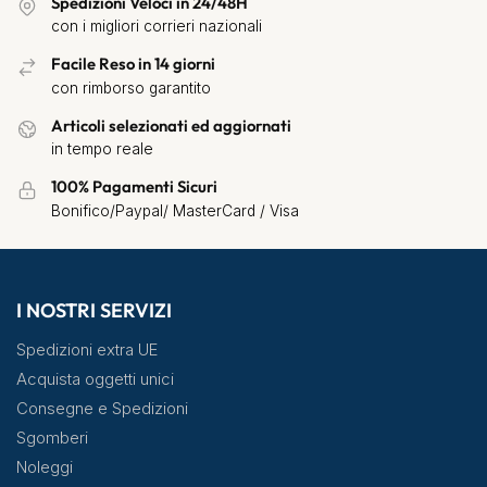
Spedizioni Veloci in 24/48H
con i migliori corrieri nazionali
Facile Reso in 14 giorni
con rimborso garantito
Articoli selezionati ed aggiornati
in tempo reale
100% Pagamenti Sicuri
Bonifico/Paypal/ MasterCard / Visa
I NOSTRI SERVIZI
Spedizioni extra UE
Acquista oggetti unici
Consegne e Spedizioni
Sgomberi
Noleggi