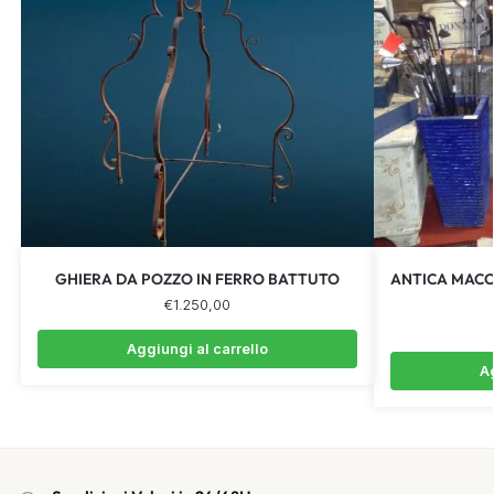
GHIERA DA POZZO IN FERRO BATTUTO
ANTICA MACCH
€
1.250,00
Aggiungi al carrello
Ag