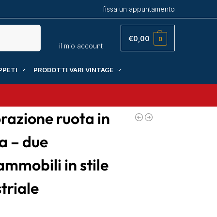
fissa un appuntamento
Cerca
€
0,00
0
il mio account
PPETI
PRODOTTI VARI VINTAGE
razione ruota in
a – due
mmobili in stile
triale