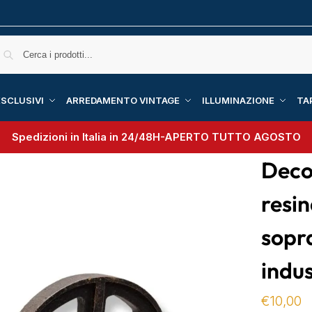
SCLUSIVI
ARREDAMENTO VINTAGE
ILLUMINAZIONE
TA
Spedizioni in Italia in 24/48H-
APERTO TUTTO AGOSTO
Deco
resin
sopra
indus
€
10,00