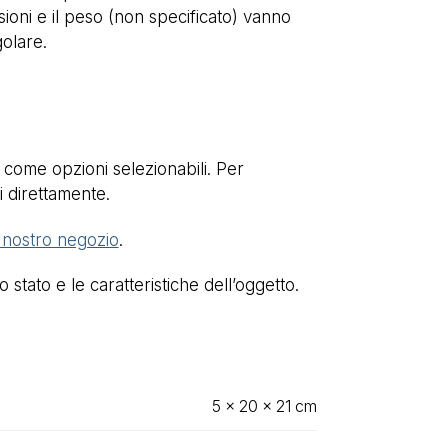
nsioni e il peso (non specificato) vanno
golare.
 come opzioni selezionabili. Per
i direttamente.
l nostro negozio
.
stato e le caratteristiche dell’oggetto.
5 × 20 × 21 cm