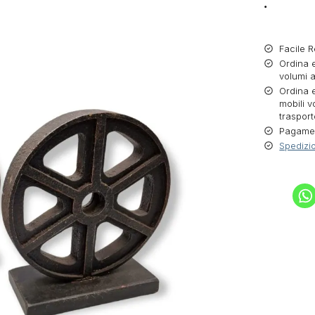
.
Facile R
Ordina e
volumi a
Ordina e
mobili v
trasport
Pagament
Spedizio