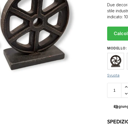
Due decoraz
stile indust
indicato: 1
Calcol
MODELLO
:
Svuota
aggiungi
SPEDIZI