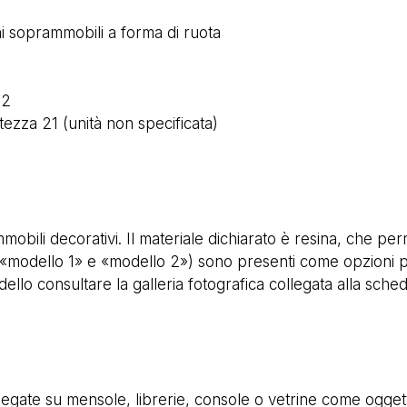
ni soprammobili a forma di ruota
 2
ezza 21 (unità non specificata)
bili decorativi. Il materiale dichiarato è resina, che permet
 («modello 1» e «modello 2») sono presenti come opzioni p
ello consultare la galleria fotografica collegata alla sched
gate su mensole, librerie, console o vetrine come oggett