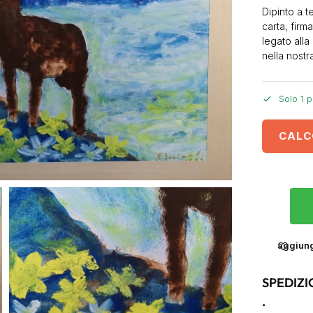
Dipinto a t
carta, firm
legato alla
nella nostr
Solo 1 p
CALC
aggiungi
SPEDIZI
.