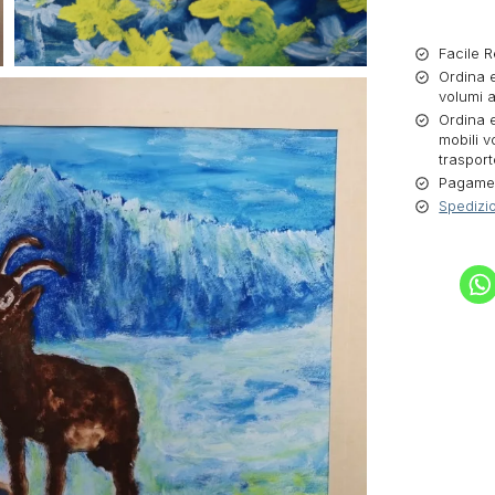
Facile R
Ordina e
volumi a
Ordina e
mobili v
trasport
Pagament
Spedizio