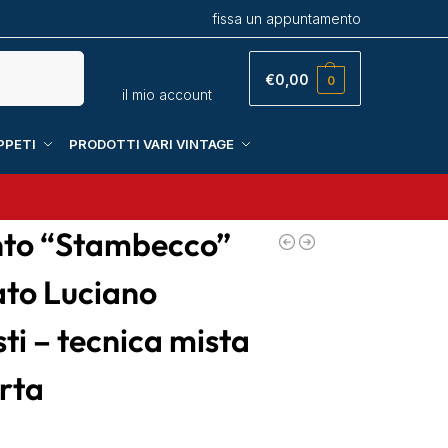
fissa un appuntamento
Cerca
€
0,00
0
il mio account
PPETI
PRODOTTI VARI VINTAGE
nto “Stambecco”
ato Luciano
ti – tecnica mista
arta